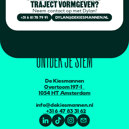
TRAJECT VORMGEVEN?
Neem contact op met Dylan!
+31 6 81 78 79 91
DYLAN@DEKIESMANNEN.NL
DE KIESMANNEN
ONTDEK JE STEM
De Kiesmannen
Overtoom 197-1
1054 HT Amsterdam
info@dekiesmannen.nl
+31 6 47 83 31 62