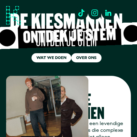
DE KIESMANNEN
ONTDEK JE STEM
ONTDEK JE STEM
WAT WE DOEN
OVER ONS
OVER DE
KIESMANNEN
De Kiesmannen zet zich in voor een levendige
democratie. We creëren formats die complexe
democratische thema's
niet alleen