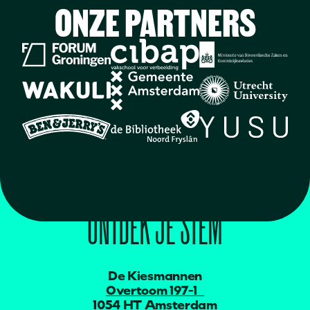
ONZE PARTNERS
DE KIESMANNEN
ONTDEK JE STEM
De Kiesmannen
Overtoom 197-1
1054 HT Amsterdam