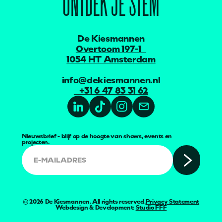
ONTDEK JE STEM
De Kiesmannen
Overtoom 197-1
1054 HT Amsterdam
info@dekiesmannen.nl
+31 6 47 83 31 62
Nieuwsbrief - blijf op de hoogte van shows, events en
projecten.
©
2026
De Kiesmannen. All rights reserved.
Privacy Statement
Webdesign & Development:
Studio FFF